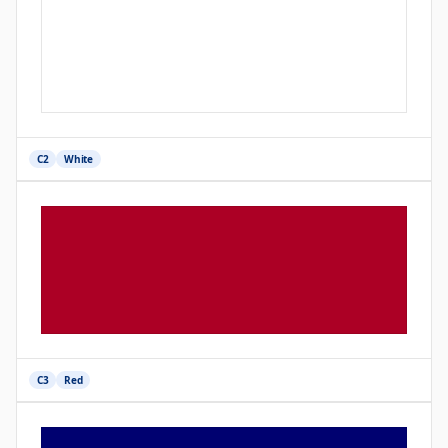
C2
White
C3
Red